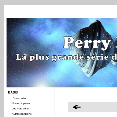
BASIS
L'association
Numéros parus
Les hors-série
Autres parutions