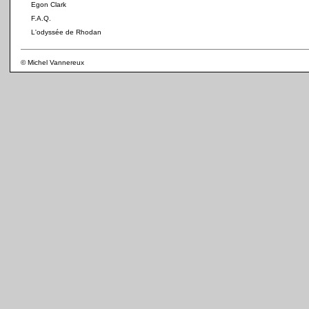
Egon Clark
F.A.Q.
L'odyssée de Rhodan
© Michel Vannereux