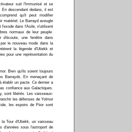
tivateur suit l'Immunisé et se
e. En descendant dedans, il est
omprend qu'il peut modifier
enir matériel. Le Barrayd aveugle
exode dans l'Asile, n'utilisent
bres normaux de leur peuple.
r d'écoute, une fenêtre dans
e par le nouveau mode dans la
réèrent la légende d'Utiekk et
es pour une représentation du
r. Bien qu'ils soient toujours
des Barrayds. En menaçant de
à établir un pacte. Ce dernier a
pas confiance aux Galactiques.
, sont libérés. Les vaisseaux-
 franchir les défenses de Yolmor
e, les espoirs de Piior sont
 la Tour d'Utiekk, un vaisseau
s d'années sous l'astroport de