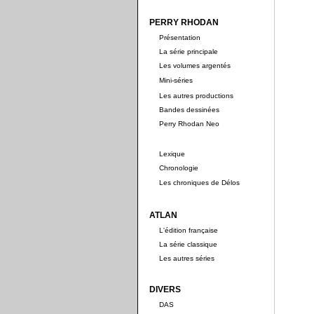
PERRY RHODAN
Présentation
La série principale
Les volumes argentés
Mini-séries
Les autres productions
Bandes dessinées
Perry Rhodan Neo
Lexique
Chronologie
Les chroniques de Délos
ATLAN
L'édition française
La série classique
Les autres séries
DIVERS
DAS