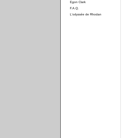
Egon Clark
F.A.Q.
L'odyssée de Rhodan