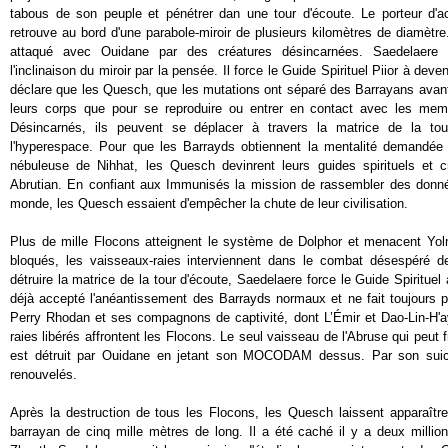
tabous de son peuple et pénétrer dan une tour d'écoute. Le porteur d'ac
retrouve au bord d'une parabole-miroir de plusieurs kilomètres de diamètr
attaqué avec Ouidane par des créatures désincarnées. Saedelaere c
l'inclinaison du miroir par la pensée. Il force le Guide Spirituel Piior à dev
déclare que les Quesch, que les mutations ont séparé des Barrayans avant l'
leurs corps que pour se reproduire ou entrer en contact avec les mem
Désincarnés, ils peuvent se déplacer à travers la matrice de la tou
l'hyperespace. Pour que les Barrayds obtiennent la mentalité demandé
nébuleuse de Nihhat, les Quesch devinrent leurs guides spirituels et c
Abrutian. En confiant aux Immunisés la mission de rassembler des donné
monde, les Quesch essaient d'empêcher la chute de leur civilisation.
Plus de mille Flocons atteignent le système de Dolphor et menacent Yolmo
bloqués, les vaisseaux-raies interviennent dans le combat désespéré 
détruire la matrice de la tour d'écoute, Saedelaere force le Guide Spirituel 
déjà accepté l'anéantissement des Barrayds normaux et ne fait toujours 
Perry Rhodan et ses compagnons de captivité, dont L’Émir et Dao-Lin-H'ay
raies libérés affrontent les Flocons. Le seul vaisseau de l'Abruse qui peut
est détruit par Ouidane en jetant son MOCODAM dessus. Par son suicid
renouvelés.
Après la destruction de tous les Flocons, les Quesch laissent apparaître
barrayan de cinq mille mètres de long. Il a été caché il y a deux million