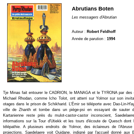
Abrutians Boten
Les messagers d'Abrutian
Auteur :
Robert Feldhoff
Année de parution :
1994
Tje Minas fait entourer le CADRION, le MANAGA et le TYRONA par des c
Michael Rhodan, comme Icho Tolot, ont atterri sur Yolmor sur son invit
otages dans le prison de Schikharid. L’Émir se téléporte avec Dao-Lin-H'a
ville de Zhanth et tombe dans un piège-psi en essayant de sauter d
Kartanienne reste près du mulot-castor-castor inconscient, Saedelae
informations sur la Tour d'Utiekk et les tours d'écoute de Quesch dont L
télépathie. A plusieurs endroits de Yolmor, des éclaireurs de l'Abrus
projections. Saedelaere voit Ouidane, indigné par l'accueil donné aux E