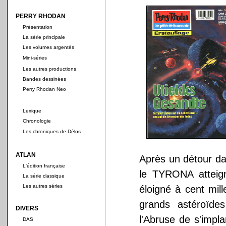
PERRY RHODAN
Présentation
La série principale
Les volumes argentés
Mini-séries
Les autres productions
Bandes dessinées
Perry Rhodan Neo
Lexique
Chronologie
Les chroniques de Délos
ATLAN
Après un détour d
L'édition française
le TYRONA atteign
La série classique
Les autres séries
éloigné à cent mil
grands astéroïde
DIVERS
l'Abruse de s'impl
DAS