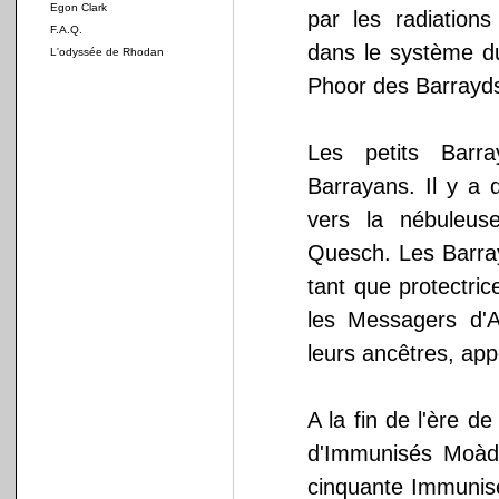
Egon Clark
par les radiations
F.A.Q.
dans le système du
L'odyssée de Rhodan
Phoor des Barrayds
Les petits Barr
Barrayans. Il y a d
vers la nébuleuse
Quesch. Les Barray
tant que protectri
les Messagers d'A
leurs ancêtres, appe
A la fin de l'ère de
d'Immunisés Moàd
cinquante Immunisé