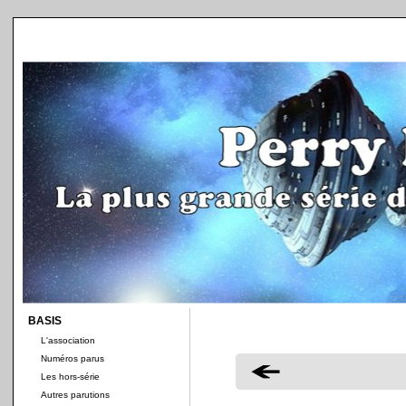
BASIS
L'association
Numéros parus
Les hors-série
Autres parutions