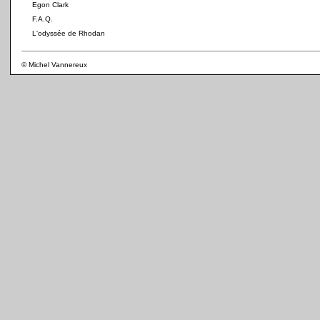
Egon Clark
F.A.Q.
L'odyssée de Rhodan
© Michel Vannereux