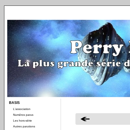
BASIS
L'association
Numéros parus
Les hors-série
Autres parutions