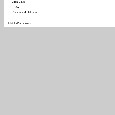
Egon Clark
F.A.Q.
L'odyssée de Rhodan
© Michel Vannereux