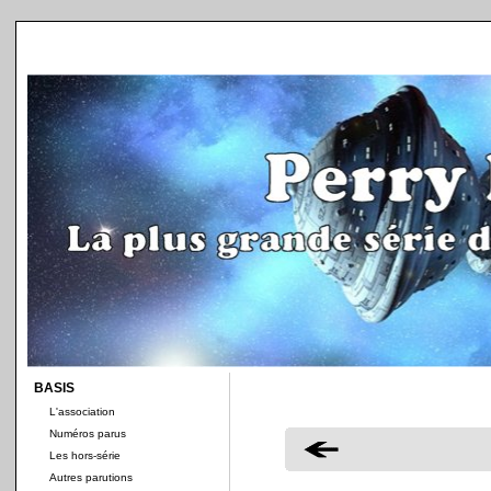
BASIS
L'association
Numéros parus
Les hors-série
Autres parutions