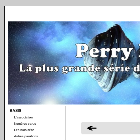
BASIS
L'association
Numéros parus
Les hors-série
Autres parutions