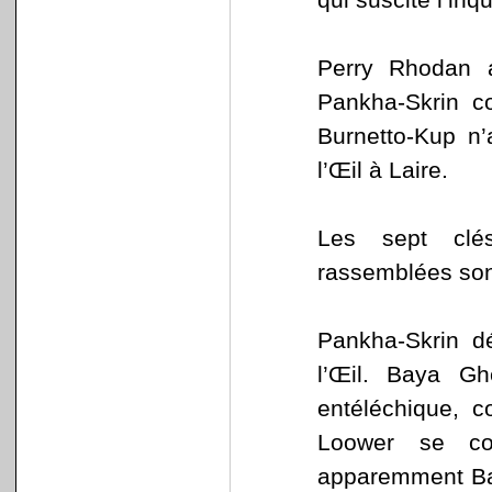
Perry Rhodan a
Pankha-Skrin co
Burnetto-Kup n’
l’Œil à Laire.
Les sept clés
rassemblées sont
Pankha-Skrin d
l’Œil. Baya G
entéléchique, c
Loower se con
apparemment Baya