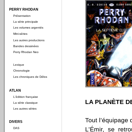
PERRY RHODAN
Présentation
La série principale
Les volumes argentés
Mini-séries
Les autres productions
Bandes dessinées
Perry Rhodan Neo
Lexique
Chronologie
Les chroniques de Délos
ATLAN
L'édition française
LA PLANÈTE D
La série classique
Les autres séries
Tout l’équipage d
DIVERS
L’Émir, se ret
DAS