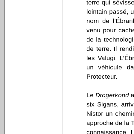
terre qui sévis
lointain passé, 
nom de l’Ébranle
venu pour cacher
de la technolog
de terre. Il ren
les Valugi. L’Éb
un véhicule da
Protecteur.
Le
Drogerkond
a
six Sigans, arr
Nistor un chemin
approche de la T
connaissance. 