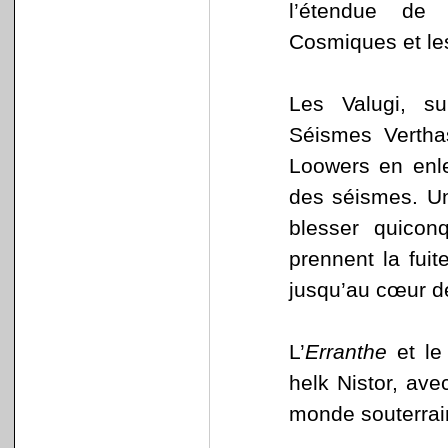
l’étendue de 
Cosmiques et le
Les Valugi, su
Séismes Vertha
Loowers en enle
des séismes. Un
blesser quicon
prennent la fuit
jusqu’au cœur de
L’
Erranthe
et l
helk Nistor, ave
monde souterrai