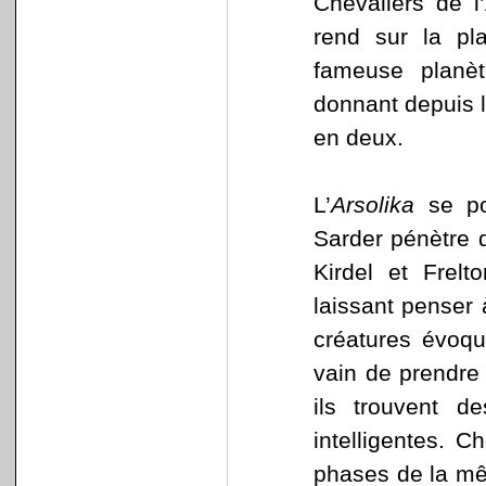
Chevaliers de l
rend sur la pl
fameuse planè
donnant depuis l
en deux.
L’
Arsolika
se po
Sarder pénètre
Kirdel et Frelt
laissant penser à
créatures évoqu
vain de prendre
ils trouvent d
intelligentes. C
phases de la mê