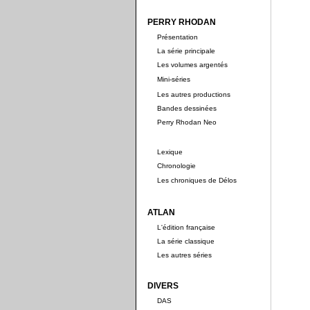
PERRY RHODAN
Présentation
La série principale
Les volumes argentés
Mini-séries
Les autres productions
Bandes dessinées
Perry Rhodan Neo
Lexique
Chronologie
Les chroniques de Délos
ATLAN
L'édition française
La série classique
Les autres séries
DIVERS
DAS