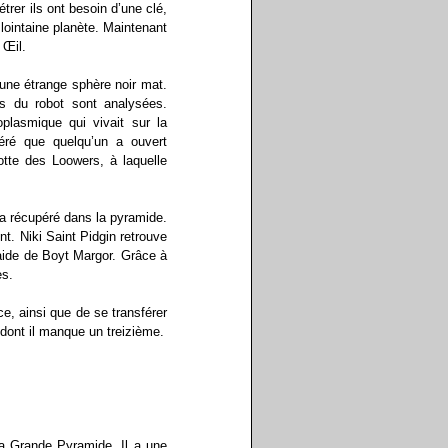
trer ils ont besoin d’une clé,
 lointaine planète. Maintenant
 Œil.
 une étrange sphère noir mat.
s du robot sont analysées.
plasmique qui vivait sur la
péré que quelqu’un a ouvert
lotte des Loowers, à laquelle
l a récupéré dans la pyramide.
t. Niki Saint Pidgin retrouve
’aide de Boyt Margor. Grâce à
es.
ce, ainsi que de se transférer
 dont il manque un treizième.
a Grande Pyramide. Il a une