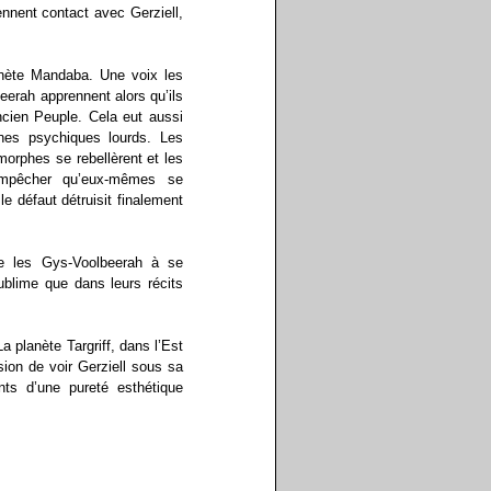
nnent contact avec Gerziell,
lanète Mandaba. Une voix les
eerah apprennent alors qu’ils
Ancien Peuple. Cela eut aussi
nes psychiques lourds. Les
morphes se rebellèrent et les
empêcher qu’eux-mêmes se
e défaut détruisit finalement
ide les Gys-Voolbeerah à se
ublime que dans leurs récits
a planète Targriff, dans l’Est
sion de voir Gerziell sous sa
ts d’une pureté esthétique