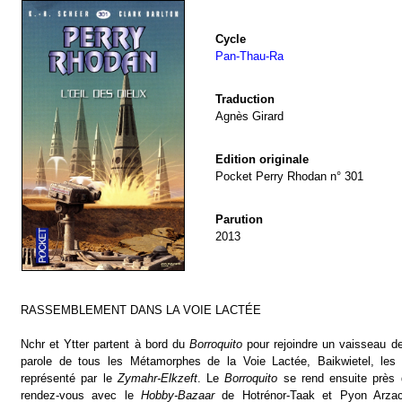
Cycle
Pan-Thau-Ra
Traduction
Agnès Girard
Edition originale
Pocket Perry Rhodan n° 301
Parution
2013
RASSEMBLEMENT DANS LA VOIE LACTÉE
Nchr et Ytter partent à bord du
Borroquito
pour rejoindre un vaisseau d
parole de tous les Métamorphes de la Voie Lactée, Baikwietel, les 
représenté par le
Zymahr-Elkzeft
. Le
Borroquito
se rend ensuite près d’
rendez-vous avec le
Hobby-Bazaar
de Hotrénor-Taak et Pyon Arzac