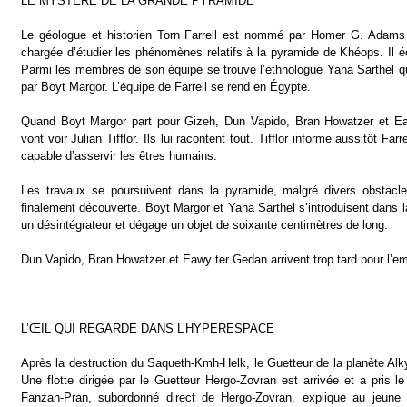
LE MYSTÈRE DE LA GRANDE PYRAMIDE
Le géologue et historien Torn Farrell est nommé par Homer G. Adams
chargée d’étudier les phénomènes relatifs à la pyramide de Khéops. Il é
Parmi les membres de son équipe se trouve l’ethnologue Yana Sarthel q
par Boyt Margor. L’équipe de Farrell se rend en Égypte.
Quand Boyt Margor part pour Gizeh, Dun Vapido, Bran Howatzer et Ea
vont voir Julian Tifflor. Ils lui racontent tout. Tifflor informe aussitôt Far
capable d’asservir les êtres humains.
Les travaux se poursuivent dans la pyramide, malgré divers obstacl
finalement découverte. Boyt Margor et Yana Sarthel s’introduisent dans l
un désintégrateur et dégage un objet de soixante centimètres de long.
Dun Vapido, Bran Howatzer et Eawy ter Gedan arrivent trop tard pour l’em
L’ŒIL QUI REGARDE DANS L’HYPERESPACE
Après la destruction du Saqueth-Kmh-Helk, le Guetteur de la planète Alky
Une flotte dirigée par le Guetteur Hergo-Zovran est arrivée et a pri
Fanzan-Pran, subordonné direct de Hergo-Zovran, explique au jeune 