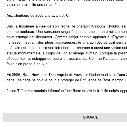
vision de six mille ans en arrière.
Aux alentours de 2600 ans avant J.-C.
Dès la troisième année de son règne, le pharaon Khnoum Khoufou se f
comme tombeau. Une sensation singulière lui fait choisir un emplacement 
objet étrange est découvert. Comme l'objet semble apporter à l'Égypte 
richesse, inspirant des idées audacieuses, le pharaon décide qu'il sera 
spéciale est construite à son intention. Le pharaon a aussi une vision qui l
statue monumentale, à corps de lion et visage humain. Lorsque la pyr
dépose l'œil et échappe de peu à un assassinat. Comme l'assassin venai
foule s'en prend à ceux-ci.
En 3586, Bran Howatzer, Dun Vapido et Eawy ter Gedan vont voir Yana Sar
dans une cage psionique pour la protéger de l'influence de Boyt Margor. L'
Julian Tifflor est soudain informé qu'une flotte de dix-huit mille unités a
SOURCE