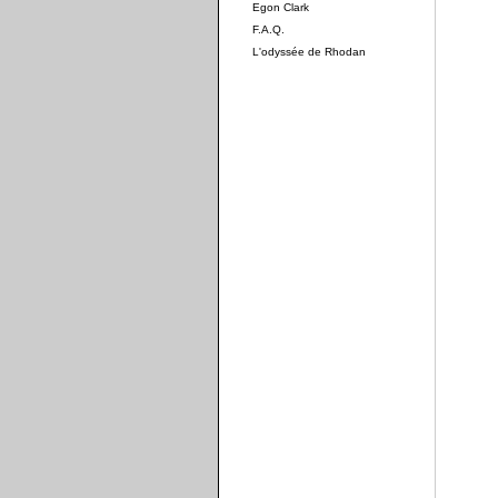
Egon Clark
F.A.Q.
L'odyssée de Rhodan