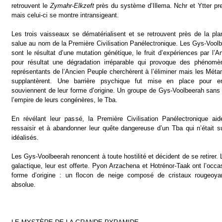
retrouvent le
Zymahr-Elkzeft
près du système d’Illema. Nchr et Ytter pre
mais celui-ci se montre intransigeant.
Les trois vaisseaux se dématérialisent et se retrouvent près de la p
salue au nom de la Première Civilisation Panélectronique. Les Gys-Voolb
sont le résultat d’une mutation génétique, le fruit d’expériences par l’
pour résultat une dégradation irréparable qui provoque des phénomè
représentants de l’Ancien Peuple cherchèrent à l’éliminer mais les Méta
supplantèrent. Une barrière psychique fut mise en place pour 
souviennent de leur forme d’origine. Un groupe de Gys-Voolbeerah sans l
l’empire de leurs congénères, le Tba.
En révélant leur passé, la Première Civilisation Panélectronique a
ressaisir et à abandonner leur quête dangereuse d’un Tba qui n’était s
idéalisés.
Les Gys-Voolbeerah renoncent à toute hostilité et décident de se retirer. L
galactique, leur est offerte. Pyon Arzachena et Hotrénor-Taak ont l’occa
forme d’origine : un flocon de neige composé de cristaux rougeoyan
absolue.