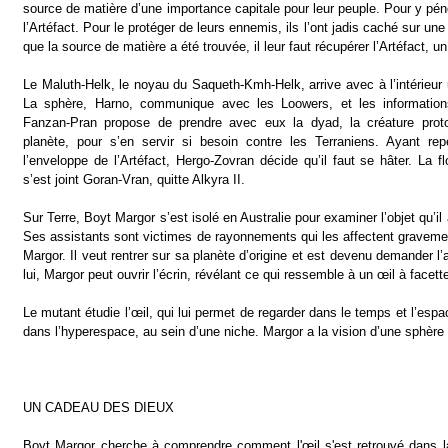
source de matière d’une importance capitale pour leur peuple. Pour y péné
l’Artéfact. Pour le protéger de leurs ennemis, ils l’ont jadis caché sur une
que la source de matière a été trouvée, il leur faut récupérer l’Artéfact, un
Le Maluth-Helk, le noyau du Saqueth-Kmh-Helk, arrive avec à l’intérieur
La sphère, Harno, communique avec les Loowers, et les information
Fanzan-Pran propose de prendre avec eux la dyad, la créature proto
planète, pour s’en servir si besoin contre les Terraniens. Ayant re
l’enveloppe de l’Artéfact, Hergo-Zovran décide qu’il faut se hâter. La f
s’est joint Goran-Vran, quitte Alkyra II.
Sur Terre, Boyt Margor s’est isolé en Australie pour examiner l’objet qu’i
Ses assistants sont victimes de rayonnements qui les affectent gravemen
Margor. Il veut rentrer sur sa planète d’origine et est devenu demander l
lui, Margor peut ouvrir l’écrin, révélant ce qui ressemble à un œil à facett
Le mutant étudie l’œil, qui lui permet de regarder dans le temps et l’espa
dans l’hyperespace, au sein d’une niche. Margor a la vision d’une sphère
UN CADEAU DES DIEUX
Boyt Margor cherche à comprendre comment l'œil s'est retrouvé dans l