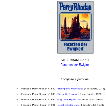
SILBERBAND n° 103
Facetten der Ewigkeit
Composé à partir de :
•
Fascicule Perry Rhodan n° 882 -
Brennpunkt Milchstraße
(H.G. Ewers, 1978)
•
Fascicule Perry Rhodan n° 883 -
Die große Pyramide
(Hans Kneifel, 1978)
•
Fascicule Perry Rhodan n° 890 -
Auge zum Hyperraum
(Ernst Vlcek, 1978)
•
Fascicule Perry Rhodan n° 891 -
Geschenk der Götter
(Hans Kneifel, 1978)