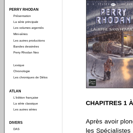
PERRY RHODAN
Présentation
La série principale
Les volumes argentés
Mini-séries
Les autres productions
Bandes dessinées
Perry Rhodan Neo
Lexique
Chronologie
Les chroniques de Délos
ATLAN
L'édition française
CHAPITRES 1 À
La série classique
Les autres séries
Après avoir plon
DIVERS
les Spécialistes
DAS