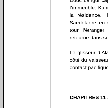
Douc Langur capt
l’immeuble. Kanu
la résidence. 
Saedelaere, en 
tour l’étrange
retourne dans s
Le glisseur d’A
côté du vaisseau 
contact pacifiqu
CHAPITRES 11 