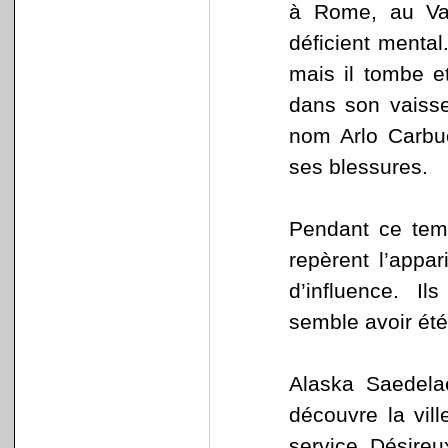
à Rome, au Vati
déficient mental
mais il tombe e
dans son vaisse
nom Arlo Carbuc
ses blessures.
Pendant ce temp
repèrent l’appa
d’influence. Il
semble avoir été
Alaska Saedelae
découvre la vil
service. Désireux