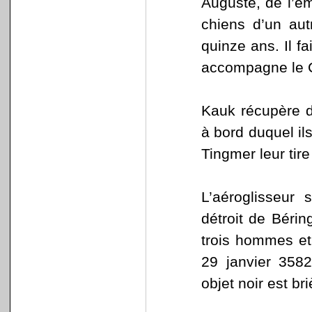
Auguste, de l’e
chiens d’un aut
quinze ans. Il f
accompagne le 
Kauk récupère d
à bord duquel ils
Tingmer leur tir
L’aéroglisseur 
détroit de Bérin
trois hommes et 
29 janvier 3582
objet noir est b