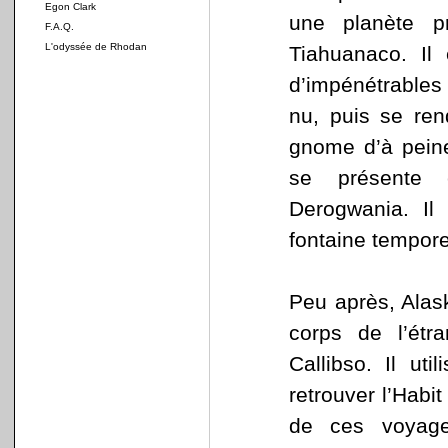
Egon Clark
une planète p
F.A.Q.
L'odyssée de Rhodan
Tiahuanaco. Il
d’impénétrables
nu, puis se re
gnome d’à peine
se présente 
Derogwania. Il 
fontaine temporel
Peu après, Alas
corps de l’étra
Callibso. Il ut
retrouver l’Habit
de ces voyage