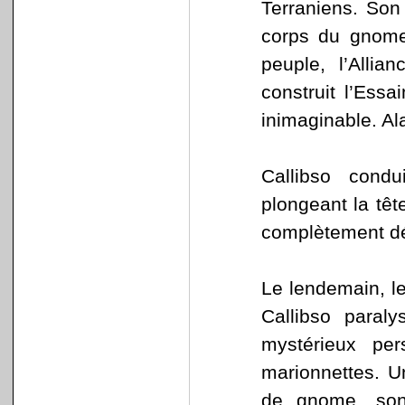
Terraniens. Son
corps du gnome
peuple, l’Allia
construit l’Ess
inimaginable. Ala
Callibso cond
plongeant la têt
complètement dé
Le lendemain, le
Callibso paraly
mystérieux pe
marionnettes. Un
de gnome, son