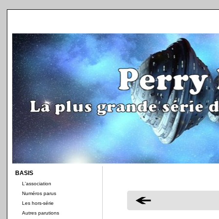
BASIS
L'association
Numéros parus
Les hors-série
Autres parutions