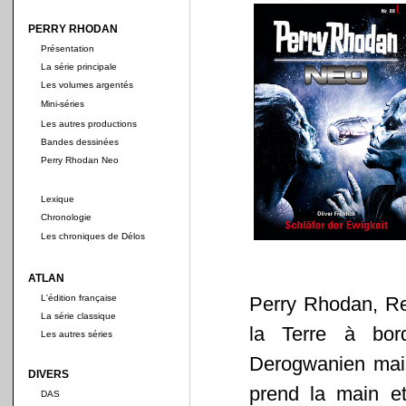
PERRY RHODAN
Présentation
La série principale
Les volumes argentés
Mini-séries
Les autres productions
Bandes dessinées
Perry Rhodan Neo
Lexique
Chronologie
Les chroniques de Délos
ATLAN
L'édition française
Perry Rhodan, Reg
La série classique
la Terre à bor
Les autres séries
Derogwanien mais
DIVERS
prend la main et 
DAS