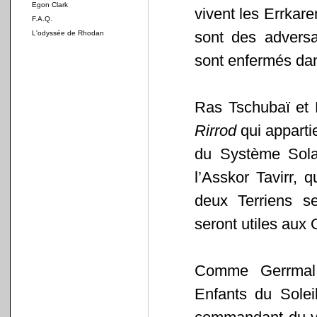
Egon Clark
vivent les Errkar
F.A.Q.
sont des advers
L'odyssée de Rhodan
sont enfermés dan
Ras Tschubaï et 
Rirrod
qui appartie
du Système Solai
l’Asskor Tavirr, 
deux Terriens s
seront utiles aux O
Comme Gerrmal
Enfants du Soleil