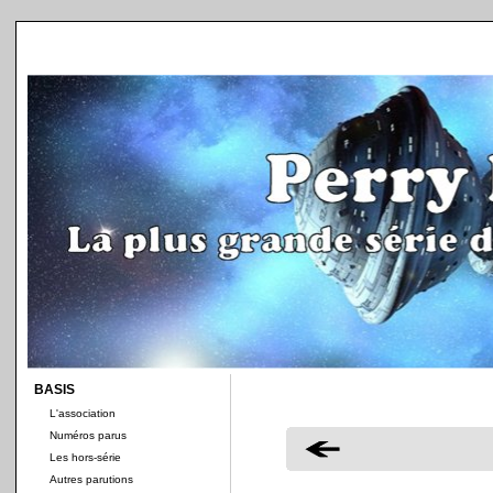
BASIS
L'association
Numéros parus
Les hors-série
Autres parutions