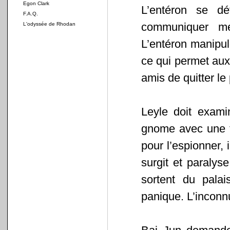
Egon Clark
L’entéron se d
F.A.Q.
communiquer me
L'odyssée de Rhodan
L’entéron manipu
ce qui permet aux
amis de quitter le 
Leyle doit exam
gnome avec une t
pour l’espionner,
surgit et paralyse
sortent du pala
panique. L’incon