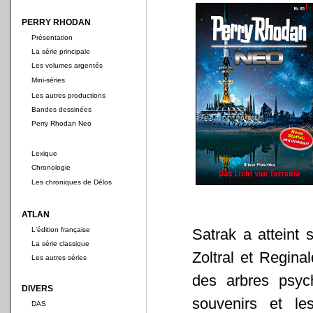
PERRY RHODAN
Présentation
La série principale
Les volumes argentés
Mini-séries
Les autres productions
Bandes dessinées
Perry Rhodan Neo
Lexique
Chronologie
Les chroniques de Délos
ATLAN
L'édition française
Satrak a atteint
La série classique
Zoltral et Regina
Les autres séries
des arbres psych
DIVERS
souvenirs et le
DAS