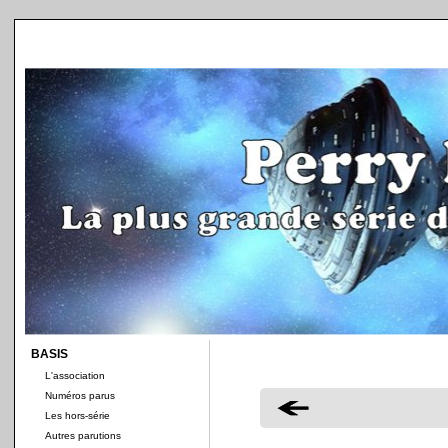
BASIS
L'association
Numéros parus
Les hors-série
Autres parutions