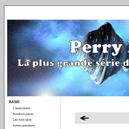
BASIS
L'association
Numéros parus
Les hors-série
Autres parutions