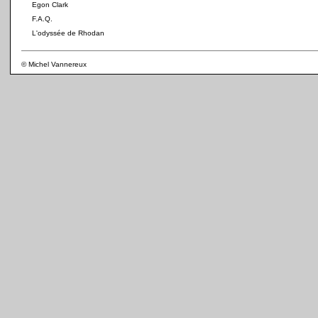
Egon Clark
F.A.Q.
L'odyssée de Rhodan
© Michel Vannereux