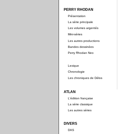
PERRY RHODAN
Présentation
La série principale
Les volumes argentés
Mini-séries
Les autres productions
Bandes dessinées
Perry Rhodan Neo
Lexique
Chronologie
Les chroniques de Délos
ATLAN
L'édition française
La série classique
Les autres séries
DIVERS
DAS