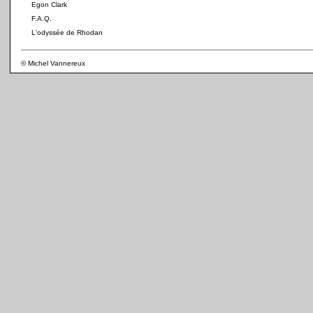
Egon Clark
F.A.Q.
L'odyssée de Rhodan
© Michel Vannereux