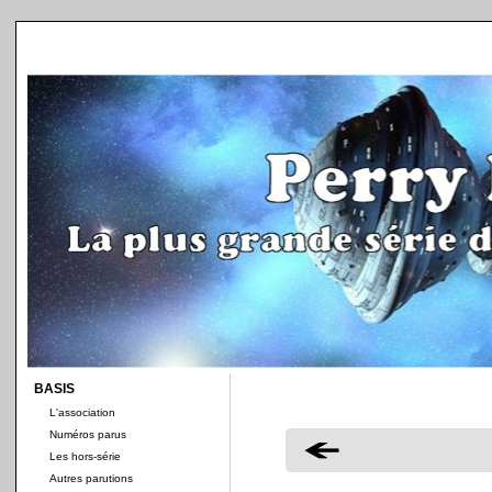
BASIS
L'association
Numéros parus
Les hors-série
Autres parutions