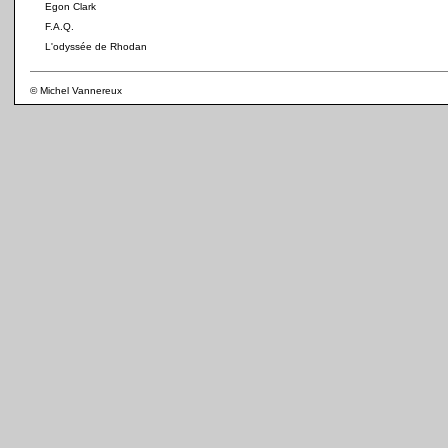
Egon Clark
F.A.Q.
L'odyssée de Rhodan
© Michel Vannereux