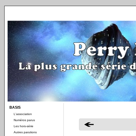
BASIS
L'association
Numéros parus
Les hors-série
Autres parutions