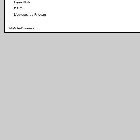
Egon Clark
F.A.Q.
L'odyssée de Rhodan
© Michel Vannereux