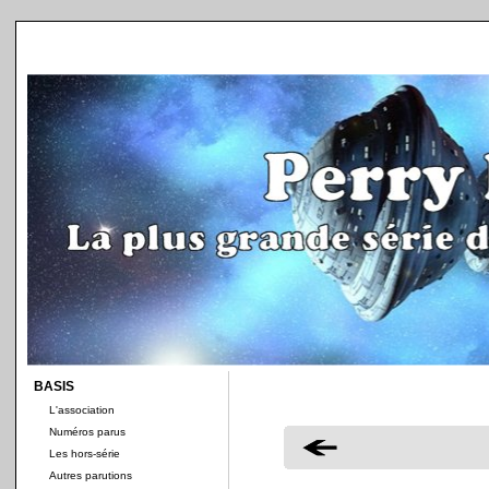
BASIS
L'association
Numéros parus
Les hors-série
Autres parutions