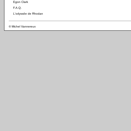
Egon Clark
F.A.Q.
L'odyssée de Rhodan
© Michel Vannereux