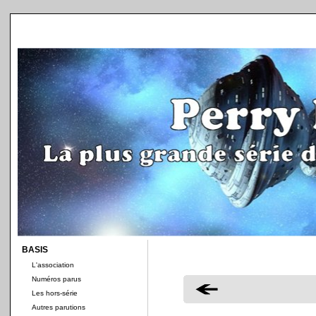
BASIS
L'association
Numéros parus
Les hors-série
Autres parutions