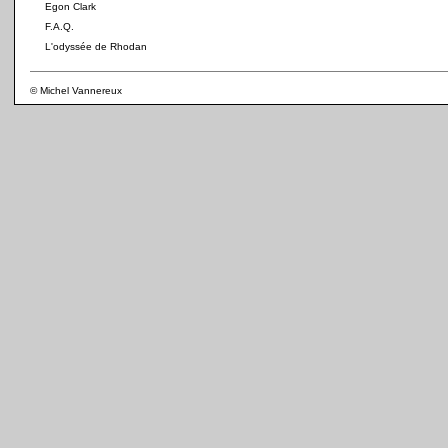
Egon Clark
F.A.Q.
L'odyssée de Rhodan
© Michel Vannereux