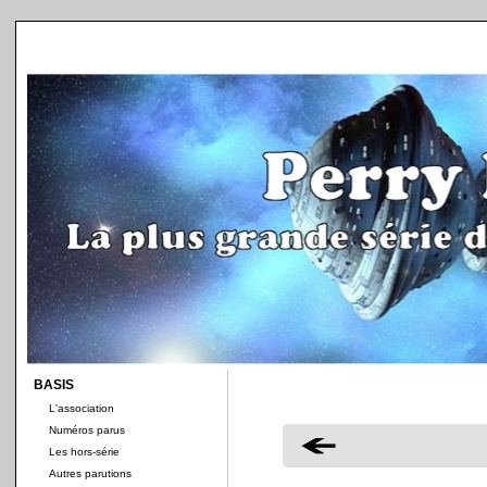
BASIS
L'association
Numéros parus
Les hors-série
Autres parutions