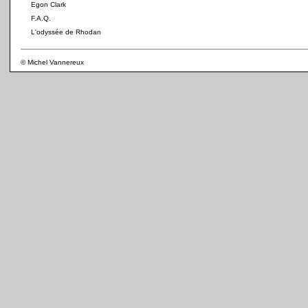
Egon Clark
F.A.Q.
L'odyssée de Rhodan
© Michel Vannereux