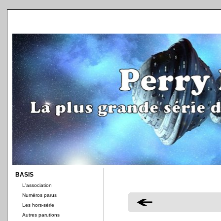
BASIS
L'association
Numéros parus
Les hors-série
Autres parutions