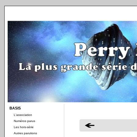
BASIS
L'association
Numéros parus
Les hors-série
Autres parutions