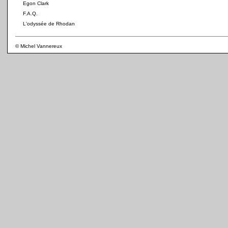
Egon Clark
F.A.Q.
L'odyssée de Rhodan
© Michel Vannereux