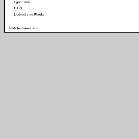
Egon Clark
F.A.Q.
L'odyssée de Rhodan
© Michel Vannereux