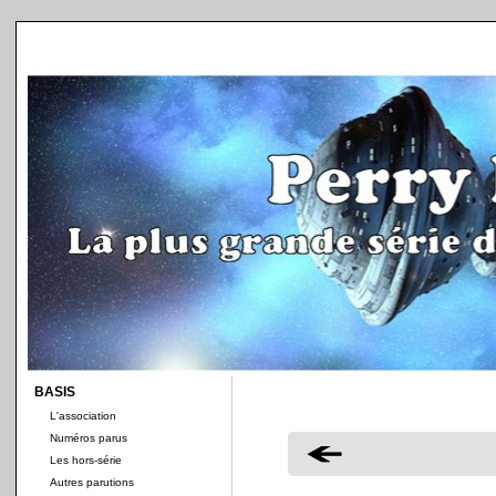
BASIS
L'association
Numéros parus
Les hors-série
Autres parutions