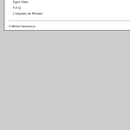
Egon Clark
F.A.Q.
L'odyssée de Rhodan
© Michel Vannereux