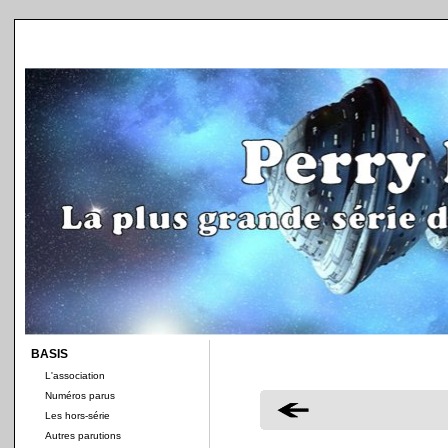
BASIS
L'association
Numéros parus
Les hors-série
Autres parutions