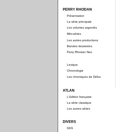
PERRY RHODAN
Présentation
La série principale
Les volumes argentés
Mini-séries
Les autres productions
Bandes dessinées
Perry Rhodan Neo
Lexique
Chronologie
Les chroniques de Délos
ATLAN
L'édition française
La série classique
Les autres séries
DIVERS
DAS