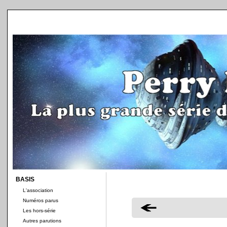
BASIS
L'association
Numéros parus
Les hors-série
Autres parutions