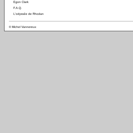
Egon Clark
F.A.Q.
L'odyssée de Rhodan
© Michel Vannereux