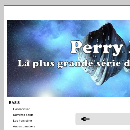
BASIS
L'association
Numéros parus
Les hors-série
Autres parutions