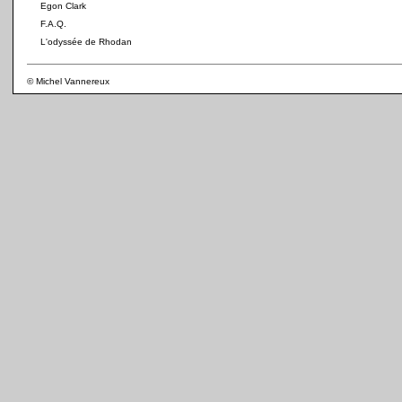
Egon Clark
F.A.Q.
L'odyssée de Rhodan
© Michel Vannereux