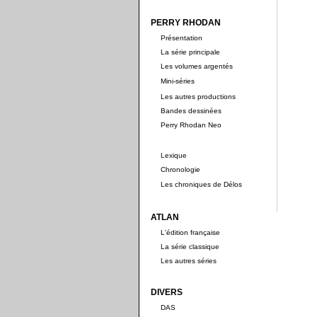
PERRY RHODAN
Présentation
La série principale
Les volumes argentés
Mini-séries
Les autres productions
Bandes dessinées
Perry Rhodan Neo
Lexique
Chronologie
Les chroniques de Délos
ATLAN
L'édition française
La série classique
Les autres séries
DIVERS
DAS