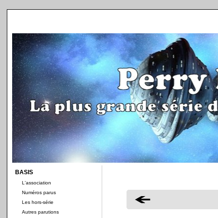
BASIS
L'association
Numéros parus
Les hors-série
Autres parutions