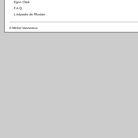
Egon Clark
F.A.Q.
L'odyssée de Rhodan
© Michel Vannereux