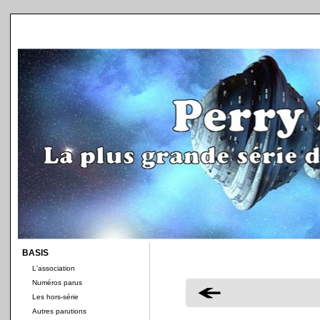
BASIS
L'association
Numéros parus
Les hors-série
Autres parutions