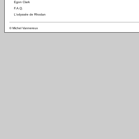
Egon Clark
F.A.Q.
L'odyssée de Rhodan
© Michel Vannereux