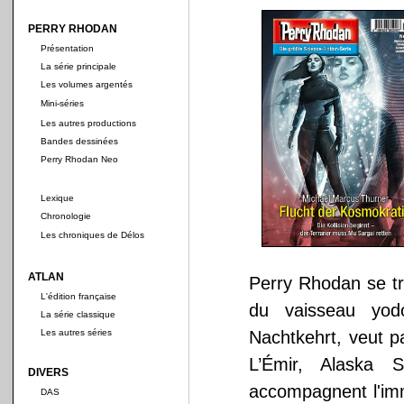
PERRY RHODAN
Présentation
La série principale
Les volumes argentés
Mini-séries
Les autres productions
Bandes dessinées
Perry Rhodan Neo
Lexique
Chronologie
Les chroniques de Délos
ATLAN
Perry Rhodan se t
L'édition française
du vaisseau yo
La série classique
Les autres séries
Nachtkehrt, veut p
L’Émir, Alaska S
DIVERS
accompagnent l'imm
DAS