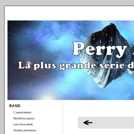
BASIS
L'association
Numéros parus
Les hors-série
Autres parutions