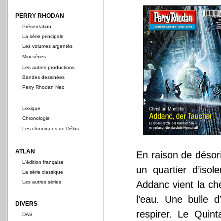
PERRY RHODAN
Présentation
La série principale
Les volumes argentés
Mini-séries
Les autres productions
Bandes dessinées
Perry Rhodan Neo
Lexique
Chronologie
Les chroniques de Délos
ATLAN
En raison de désor
L'édition française
un quartier d’iso
La série classique
Les autres séries
Addanc vient la che
l’eau. Une bulle d
DIVERS
respirer. Le Quin
DAS