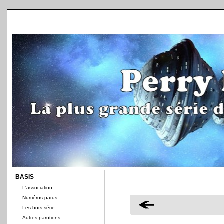
BASIS
L'association
Numéros parus
Les hors-série
Autres parutions