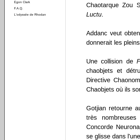
Egon Clark
Chaotarque Zou Sk
F.A.Q.
Luctu
.
L'odyssée de Rhodan
Addanc veut obteni
donnerait les pleins
Une collision de
F
chaobjets et détr
Directive Chaonom
Chaobjets où ils so
Gotjian retourne 
très nombreuses 
Concorde Neuronal
se glisse dans l'une