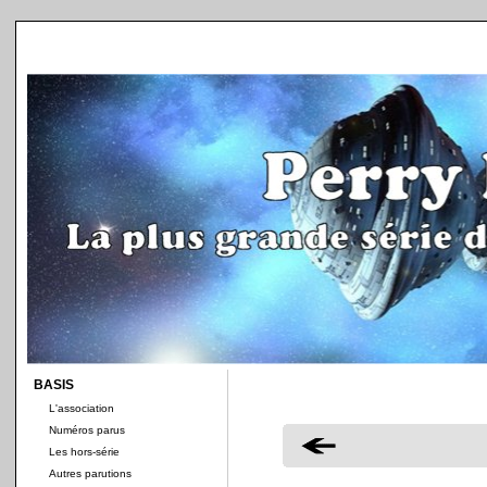
BASIS
L'association
Numéros parus
Les hors-série
Autres parutions