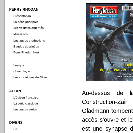
PERRY RHODAN
Présentation
La série principale
Les volumes argentés
Mini-séries
Les autres productions
Bandes dessinées
Perry Rhodan Neo
Lexique
Chronologie
Les chroniques de Délos
ATLAN
Au-dessus de la
L'édition française
Construction-Zai
La série classique
Gladmann tombent
Les autres séries
accès s'ouvre et l
DIVERS
est une synapse d
DAS