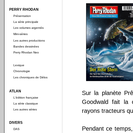
PERRY RHODAN
Présentation
La série principale
Les volumes argentés
Mini-séries
Les autres productions
Bandes dessinées
Perry Rhodan Neo
Lexique
Chronologie
Les chroniques de Délos
ATLAN
Sur la planète Pr
L'édition française
Goodwald fait la 
La série classique
rayons tracteurs qu
Les autres séries
DIVERS
Pendant ce temps,
DAS