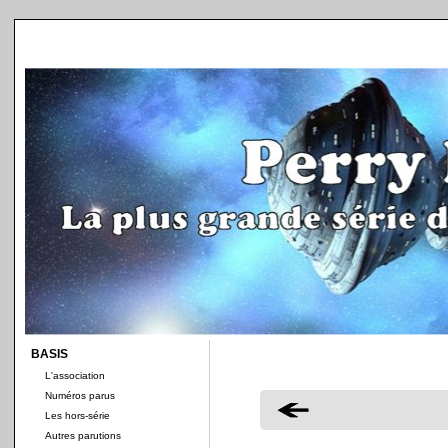
BASIS
L'association
Numéros parus
Les hors-série
Autres parutions