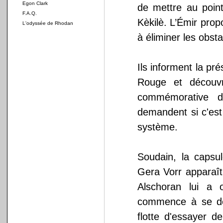
Egon Clark
de mettre au poin
F.A.Q.
Kèkilè. L’Émir pro
L'odyssée de Rhodan
à éliminer les obst
Ils informent la pr
Rouge et découvr
commémorative d
demandent si c'est
système.
Soudain, la caps
Gera Vorr apparaît
Alschoran lui a o
commence à se dé
flotte d'essayer 