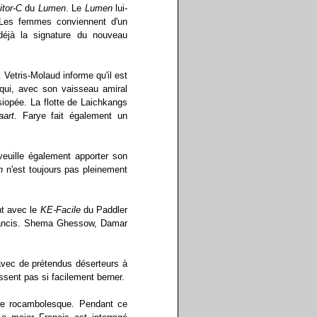
tor-C
du
Lumen
. Le
Lumen
lui-
. Les femmes conviennent d'un
déjà la signature du nouveau
. Vetris-Molaud informe qu'il est
qui, avec son vaisseau amiral
opée. La flotte de Laichkangs
aart
. Farye fait également un
veuille également apporter son
n
n'est toujours pas pleinement
nt avec le
KE-Facile
du Paddler
ancis. Shema Ghessow, Damar
avec de prétendus déserteurs à
ssent pas si facilement berner.
oire rocambolesque. Pendant ce