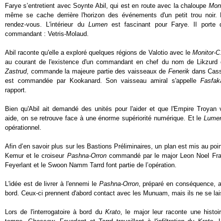
Farye s’entretient avec Soynte Abil, qui est en route avec la chaloupe
Moni
même se cache derrière l'horizon des événements d'un petit trou noir
rendez-vous. L'intérieur du
Lumen
est fascinant pour Farye. Il porte 
commandant : Vetris-Molaud.
Abil raconte qu'elle a exploré quelques régions de Valotio avec le
Monitor-C
au courant de l'existence d'un commandant en chef du nom de Likzurd 
Zastrud
, commande la majeure partie des vaisseaux de
Fenerik
dans Cassi
est commandée par Kookanard. Son vaisseau amiral s'appelle
Fasfak
rapport.
Bien qu'Abil ait demandé des unités pour l'aider et que l'Empire Troyan 
aide, on se retrouve face à une énorme supériorité numérique. Et le
Lume
opérationnel.
Afin d’en savoir plus sur les Bastions Préliminaires, un plan est mis au poi
Kemur et le croiseur
Pashna-Orron
commandé par le major Leon Noel Fr
Feyerlant et le Swoon Namm Tarrd font partie de l’opération.
L'idée est de livrer à l'ennemi le
Pashna-Orron
, préparé en conséquence, 
bord. Ceux-ci prennent d'abord contact avec les Munuam, mais ils ne se lai
Lors de l'interrogatoire à bord du
Krato
, le major leur raconte une hist