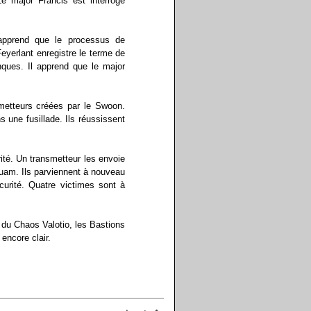
Le major Francis est interrogé
l apprend que le processus de
yerlant enregistre le terme de
nques. Il apprend que le major
metteurs créées par le Swoon.
 une fusillade. Ils réussissent
té. Un transmetteur les envoie
nuam. Ils parviennent à nouveau
curité. Quatre victimes sont à
 du Chaos Valotio, les Bastions
 encore clair.