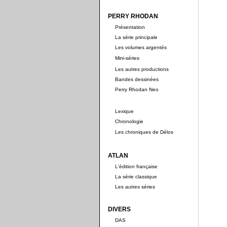
PERRY RHODAN
Présentation
La série principale
Les volumes argentés
Mini-séries
Les autres productions
Bandes dessinées
Perry Rhodan Neo
Lexique
Chronologie
Les chroniques de Délos
ATLAN
L'édition française
La série classique
Les autres séries
DIVERS
DAS