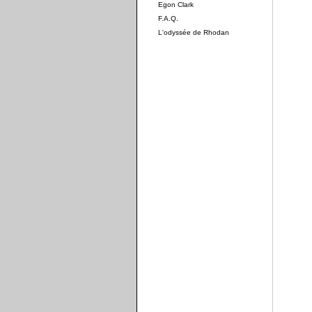
Egon Clark
F.A.Q.
L'odyssée de Rhodan