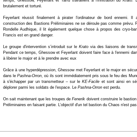
temps, Ghessow, Feyerlant et Tarrd travaillent à l'infiltration du
Krato
. 
brutalement et torturé.
Feyerlant réussit finalement à pirater l'ordinateur de bord ennemi. I
construction des Bastions Préliminaires ne se déroule pas comme prévu. Fe
Rondelle Audhique, il lit également quelque chose à propos des cryo-ba
Francis est en grand danger.
Le groupe d'intervention s’introduit sur le
Krato
via des liaisons de trans
Pendant ce temps, Ghessow et Feyerlant doivent faire face à l'ennemi dans
à libérer le major et à le prendre avec eux
Grâce à une hyperdépression, Ghessow met Feyerlant et le major en sécuri
dans le
Pashna-Orron
, où ils sont immédiatement pris sous le feu des Mu
à s'échapper par un transmetteur – sur le
KE-Facile
et sont ainsi en sé
déplorer parmi les soldats de l'espace. Le
Pashna-Orron
est perdu.
On sait maintenant que les troupes de
Fenerik
doivent construire le bastion
Préliminaires en faisant partie. L’objectif d'un tel bastion du Chaos n'est pas