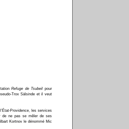
station
Refuge de Tsubeil
pour
pseudo-Trox Sälsinde et il veut
’État-Providence, les services
ur de ne pas se mêler de ses
ilbart Kortnov le dénommé Mic