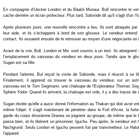
En compagnie d’Uecker London et du Bàalol Munaur, Bull rencontre le ve
cache derrière un écran protecteur. Plus tard, Sälsinde dit qu'il s'agit d'un Y
Après plusieurs jours, une nouvelle rencontre a lieu. Ils sont attaqués pa
leur aide, et ils s’échappent à bord de son glisseur. Le vendeur entend p
contact. Ils essaient ensuite de le retrouver au moyen d’une négociante en
Avant de la voir, Bull, London et Mic sont soumis à un test. Ils atteignent
l’emplacement du vaisseau du vendeur en deux jours. Tandis que le glis
Sugan est sa fille.
Pendant l'attente, Bul reçoit la visite de Sälsinde, mais il réussit à se 
Finalement, il apprend où trouver le vaisseau du vendeur, sur un astr
vaisseau est le
Tom Siegmann
, une chaloupe de l'Explorateur
Thomas Sie
Sphère Yodor. Quand ils arrivent, la chaloupe est vide, il y a des traces de
Sugan révèle qu'elle a aussi donné l'information au Thakan qui doit avoir enl
même l'objet. Il s'agit maintenant de pénétrer dans le Fort d'Acier, la fo
garde du corps étrusienne Dranea se joignent au groupe, de même que le B
passe bien, et ils libèrent un prisonnier, Iguchu. Peu après, le vendeur est l
Nachgrund. Seuls London et Iguchu peuvent fuir par transmetteur. Le Halut
l'appareil.