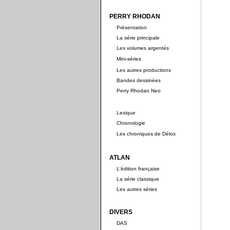
PERRY RHODAN
Présentation
La série principale
Les volumes argentés
Mini-séries
Les autres productions
Bandes dessinées
Perry Rhodan Neo
Lexique
Chronologie
Les chroniques de Délos
ATLAN
L'édition française
La série classique
Les autres séries
DIVERS
DAS