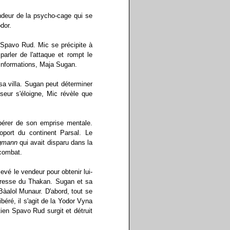
ndeur de la psycho-cage qui se
odor.
r Spavo Rud. Mic se précipite à
arler de l'attaque et rompt le
 informations, Maja Sugan.
 sa villa. Sugan peut déterminer
seur s'éloigne, Mic révèle que
libérer de son emprise mentale.
oport du continent Parsal. Le
gmann
qui avait disparu dans la
 combat.
evé le vendeur pour obtenir lui-
rteresse du Thakan. Sugan et sa
àalol Munaur. D'abord, tout se
ibéré, il s'agit de la Yodor Vyna
ien Spavo Rud surgit et détruit