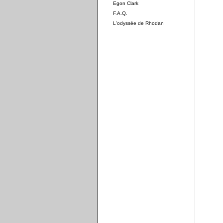
Egon Clark
F.A.Q.
L'odyssée de Rhodan