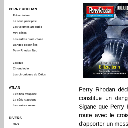
PERRY RHODAN
Présentation
La série principale
Les volumes argentés
Mini-séries
Les autres productions
Bandes dessinées
Perry Rhodan Neo
Lexique
Chronologie
Les chroniques de Délos
ATLAN
Perry Rhodan décl
L'édition française
constitue un dan
La série classique
Sigane que Perry 
Les autres séries
route avec le cro
DIVERS
d’apporter un messa
DAS