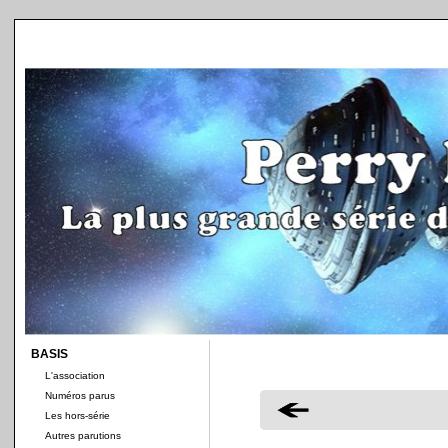
BASIS
L'association
Numéros parus
Les hors-série
Autres parutions