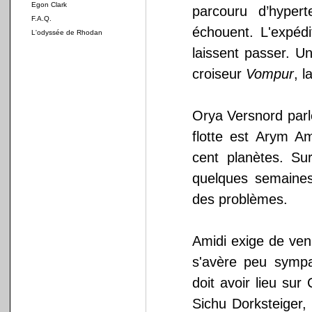
Egon Clark
parcouru d’hypert
F.A.Q.
échouent. L'expédi
L'odyssée de Rhodan
laissent passer. 
croiseur
Vompur
, 
Orya Versnord parl
flotte est Arym Am
cent planètes. Su
quelques semaines 
des problèmes.
Amidi exige de ven
s'avère peu sympa
doit avoir lieu sur
Sichu Dorksteiger,