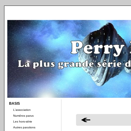
BASIS
L'association
Numéros parus
Les hors-série
Autres parutions