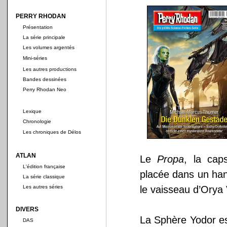
PERRY RHODAN
Présentation
La série principale
Les volumes argentés
Mini-séries
Les autres productions
Bandes dessinées
Perry Rhodan Neo
Lexique
Chronologie
Les chroniques de Délos
ATLAN
Le
Propa
, la cap
L'édition française
placée dans un ha
La série classique
Les autres séries
le vaisseau d’Orya 
DIVERS
La Sphère Yodor es
DAS