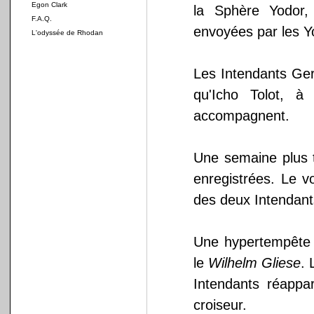
Egon Clark
la Sphère Yodor,
F.A.Q.
envoyées par les Y
L'odyssée de Rhodan
Les Intendants Gera
qu'Icho Tolot, 
accompagnent.
Une semaine plus ta
enregistrées. Le vo
des deux Intendant
Une hypertempête s
le
Wilhelm Gliese
. 
Intendants réappar
croiseur.