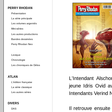
PERRY RHODAN
Présentation
La série principale
Les volumes argentés
Mini-séries
Les autres productions
Bandes dessinées
Perry Rhodan Neo
Lexique
Chronologie
Les chroniques de Délos
ATLAN
L'Intendant Alscho
L'édition française
jeune Idris Ovid av
La série classique
Intendants Verind 
Les autres séries
DIVERS
Il retrouve ensuite
DAS