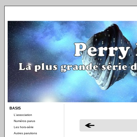
BASIS
L'association
Numéros parus
Les hors-série
Autres parutions