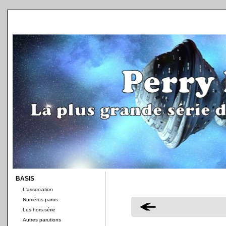
BASIS
L'association
Numéros parus
Les hors-série
Autres parutions