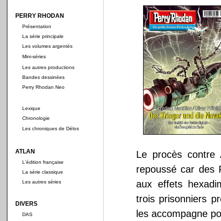
PERRY RHODAN
Présentation
La série principale
Les volumes argentés
Mini-séries
Les autres productions
Bandes dessinées
Perry Rhodan Neo
Lexique
Chronologie
Les chroniques de Délos
ATLAN
Le procès contre 
L'édition française
repoussé car des 
La série classique
aux effets hexadi
Les autres séries
trois prisonniers 
DIVERS
les accompagne pour
DAS