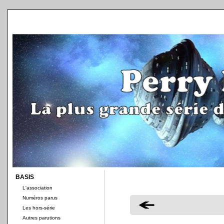
BASIS
L'association
Numéros parus
Les hors-série
Autres parutions