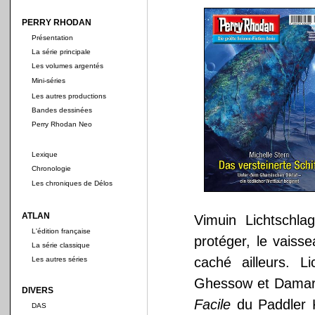
PERRY RHODAN
Présentation
La série principale
Les volumes argentés
Mini-séries
Les autres productions
Bandes dessinées
Perry Rhodan Neo
Lexique
Chronologie
Les chroniques de Délos
ATLAN
Vimuin Lichtschl
L'édition française
protéger, le vaiss
La série classique
caché ailleurs. 
Les autres séries
Ghessow et Damar 
DIVERS
Facile
du Paddler K
DAS