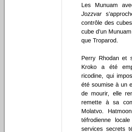
Les Munuam avec 
Jozzvar
s’approch
contrôle des cube
cube d’un Munuam s
que Troparod.
Perry Rhodan et 
Kroko a été emp
ricodine, qui impo
été soumise à un 
de mourir, elle r
remette à sa co
Molatvo. Hatmoo
téfrodienne local
services secrets t