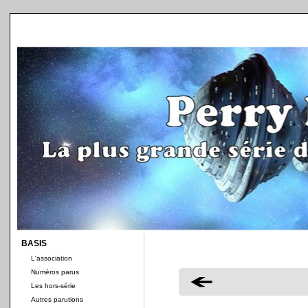
BASIS
L'association
Numéros parus
Les hors-série
Autres parutions