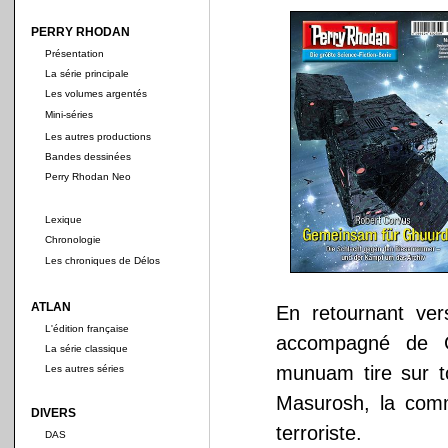
PERRY RHODAN
Présentation
La série principale
Les volumes argentés
Mini-séries
Les autres productions
Bandes dessinées
Perry Rhodan Neo
Lexique
Chronologie
Les chroniques de Délos
ATLAN
En retournant ve
L'édition française
accompagné de Gr
La série classique
munuam tire sur t
Les autres séries
Masurosh, la comm
DIVERS
terroriste.
DAS