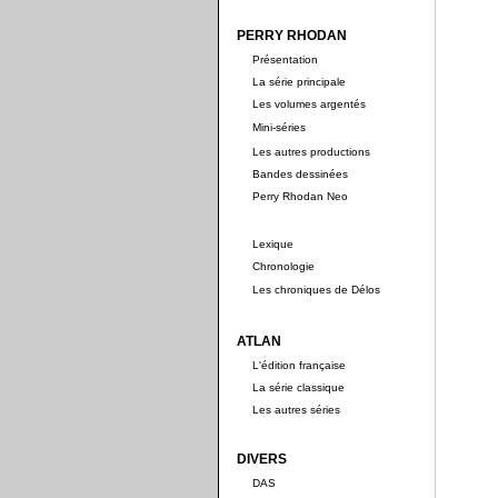
PERRY RHODAN
Présentation
La série principale
Les volumes argentés
Mini-séries
Les autres productions
Bandes dessinées
Perry Rhodan Neo
Lexique
Chronologie
Les chroniques de Délos
ATLAN
L'édition française
La série classique
Les autres séries
DIVERS
DAS