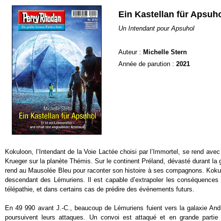
Ein Kastellan für Apsuh
Un Intendant pour Apsuhol
Auteur :
Michelle Stern
Année de parution :
2021
Kokuloon, l’Intendant de la Voie Lactée choisi par l’Immortel, se rend av
Krueger sur la planète Thémis. Sur le continent Préland, dévasté durant la g
rend au Mausolée Bleu pour raconter son histoire à ses compagnons. Kokul
descendant des Lémuriens. Il est capable d’extrapoler les conséquences d
télépathie, et dans certains cas de prédire des événements futurs.
En 49 990 avant J.-C., beaucoup de Lémuriens fuient vers la galaxie An
poursuivent leurs attaques. Un convoi est attaqué et en grande parti