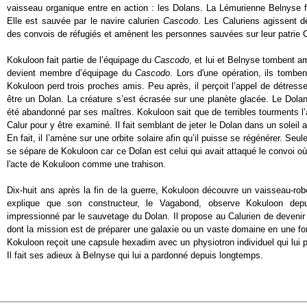
vaisseau organique entre en action : les Dolans. La Lémurienne Belnyse fa
Elle est sauvée par le navire calurien
Cascodo
. Les Caluriens agissent 
des convois de réfugiés et amènent les personnes sauvées sur leur patrie
Kokuloon fait partie de l’équipage du
Cascodo
, et lui et Belnyse tombent a
devient membre d’équipage du
Cascodo
. Lors d'une opération, ils tombe
Kokuloon perd trois proches amis. Peu après, il perçoit l’appel de détresse
être un Dolan. La créature s’est écrasée sur une planète glacée. Le Dolan
été abandonné par ses maîtres. Kokuloon sait que de terribles tourments l’a
Calur pour y être examiné. Il fait semblant de jeter le Dolan dans un solei
En fait, il l’amène sur une orbite solaire afin qu’il puisse se régénérer. Seul
se sépare de Kokuloon car ce Dolan est celui qui avait attaqué le convoi où 
l'acte de Kokuloon comme une trahison.
Dix-huit ans après la fin de la guerre, Kokuloon découvre un vaisseau-robot
explique que son constructeur, le Vagabond, observe Kokuloon depu
impressionné par le sauvetage du Dolan. Il propose au Calurien de devenir
dont la mission est de préparer une galaxie ou un vaste domaine en une for
Kokuloon reçoit une capsule hexadim avec un physiotron individuel qui lui p
Il fait ses adieux à Belnyse qui lui a pardonné depuis longtemps.