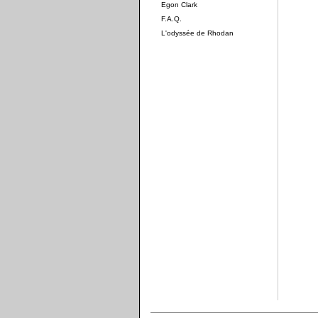
Egon Clark
F.A.Q.
L'odyssée de Rhodan