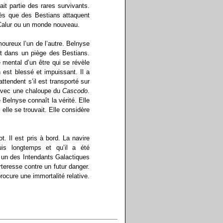
it partie des rares survivants.
dès que des Bestians attaquent
 Calur ou un monde nouveau.
moureux l’un de l’autre. Belnyse
nt dans un piège des Bestians.
 mental d’un être qui se révèle
 est blessé et impuissant. Il a
ttendent s’il est transporté sur
l avec une chaloupe du
Cascodo
.
e Belnyse connaît la vérité. Elle
elle se trouvait. Elle considère
. Il est pris à bord. La navire
is longtemps et qu’il a été
 un des Intendants Galactiques
teresse contre un futur danger.
rocure une immortalité relative.