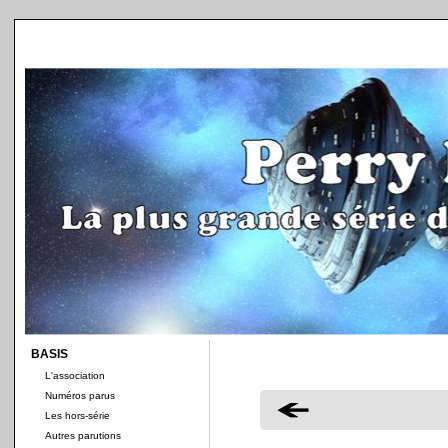
BASIS
L'association
Numéros parus
Les hors-série
Autres parutions