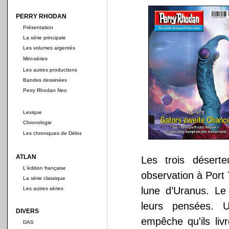
PERRY RHODAN
Présentation
La série principale
Les volumes argentés
Mini-séries
Les autres productions
Bandes dessinées
Perry Rhodan Neo
Lexique
Chronologie
Les chroniques de Délos
ATLAN
Les trois désert
L'édition française
observation à Port
La série classique
lune d’Uranus. Le
Les autres séries
leurs pensées. U
DIVERS
empêche qu'ils liv
DAS