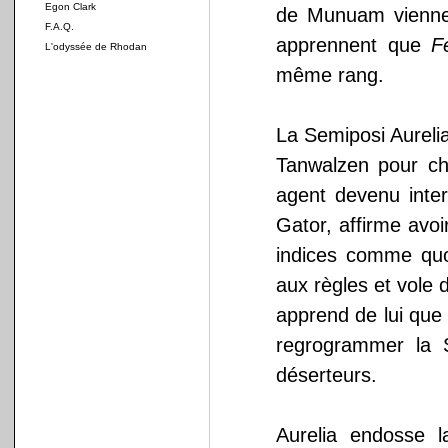
Egon Clark
de Munuam vienne 
F.A.Q.
apprennent que
F
L'odyssée de Rhodan
même rang.
La Semiposi Aurelia 
Tanwalzen pour ch
agent devenu int
Gator, affirme avo
indices comme quo
aux règles et vole
apprend de lui que 
regrogrammer la S
déserteurs.
Aurelia endosse 