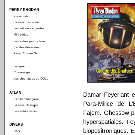
PERRY RHODAN
Présentation
La série principale
Les volumes argentés
Mini-séries
Les autres productions
Bandes dessinées
Perry Rhodan Neo
Lexique
Chronologie
Les chroniques de Délos
ATLAN
Damar Feyerlant 
L'édition française
Para-Milice de L’
La série classique
Les autres séries
Fajem. Ghessow peu
hyperspatiales. Fe
DIVERS
biopositroniques. E
DAS