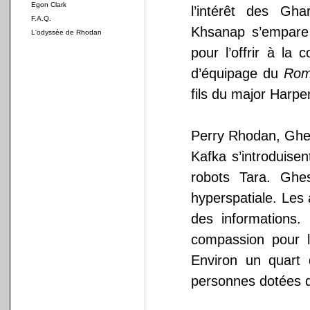
Egon Clark
l’intérêt des Gh
F.A.Q.
Khsanap s’empare 
L'odyssée de Rhodan
pour l’offrir à 
d’équipage du
Rom
fils du major Harpe
Perry Rhodan, Ghes
Kafka s’introduise
robots Tara. Gh
hyperspatiale. Les a
des informations.
compassion pour l
Environ un quart 
personnes dotées d