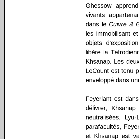
Ghessow apprend 
vivants appartena
dans le
Cuivre & G
les immobilisant e
objets d’expositi
libère la Téfrodie
Khsanap. Les deux
LeCount est tenu p
enveloppé dans un
Feyerlant est dan
délivrer, Khsanap
neutralisées. Ly
parafacultés, Feyer
et Khsanap est vai