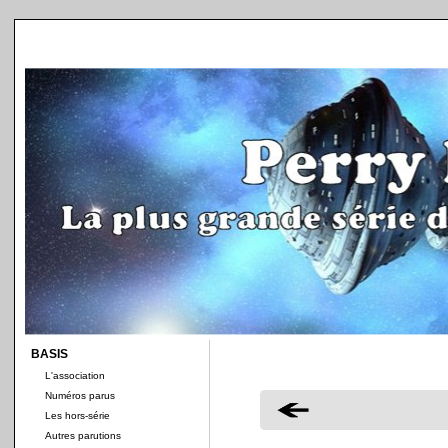
BASIS
L'association
Numéros parus
Les hors-série
Autres parutions