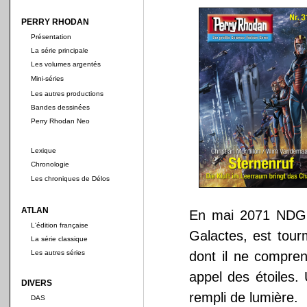
PERRY RHODAN
Présentation
La série principale
Les volumes argentés
Mini-séries
Les autres productions
Bandes dessinées
Perry Rhodan Neo
Lexique
Chronologie
Les chroniques de Délos
ATLAN
En mai 2071 NDG, 
L'édition française
Galactes, est tour
La série classique
Les autres séries
dont il ne compren
appel des étoiles. 
DIVERS
rempli de lumière.
DAS