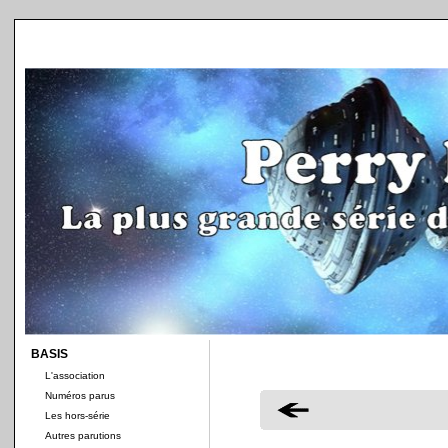
BASIS
L'association
Numéros parus
Les hors-série
Autres parutions