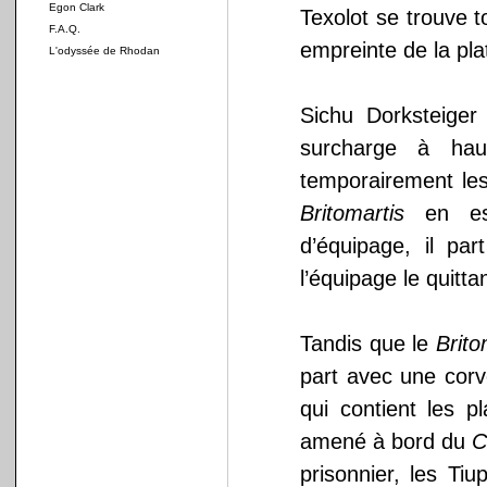
Egon Clark
Texolot se trouve t
F.A.Q.
empreinte de la pla
L'odyssée de Rhodan
Sichu Dorksteiger
surcharge à hau
temporairement les
Britomartis
en est
d’équipage, il par
l’équipage le quitt
Tandis que le
Brito
part avec une corv
qui contient les p
amené à bord du
C
prisonnier, les Ti