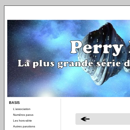
BASIS
L'association
Numéros parus
Les hors-série
Autres parutions