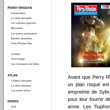
PERRY RHODAN
Présentation
La série principale
Les volumes argentés
Mini-séries
Les autres productions
Bandes dessinées
Perry Rhodan Neo
Lexique
Chronologie
Les chroniques de Délos
ATLAN
Avant que Perry R
L'édition française
un plan risqué est
La série classique
Les autres séries
empreinte de Sybran
pour leur fournir 
DIVERS
arme. Les Tiuphor
DAS