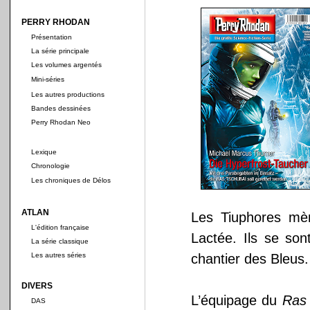
PERRY RHODAN
Présentation
La série principale
Les volumes argentés
Mini-séries
Les autres productions
Bandes dessinées
Perry Rhodan Neo
Lexique
Chronologie
Les chroniques de Délos
ATLAN
Les Tiuphores mè
L'édition française
Lactée. Ils se son
La série classique
Les autres séries
chantier des Bleus.
DIVERS
L’équipage du
Ras
DAS