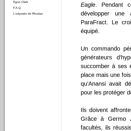
Egon Clark
Eagle
. Pendant c
F.A.Q.
développer une a
L'odyssée de Rhodan
ParaFract. Le cro
équipé.
Un commando pén
générateurs d’hy
succomber à ses ef
place mais une foi
qu’Anansi avait d
pour les protéger d
Ils doivent affron
Grâce à Germo Jo
facultés, ils réus