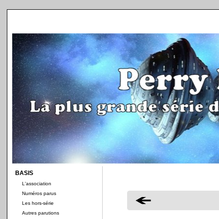
BASIS
L'association
Numéros parus
Les hors-série
Autres parutions