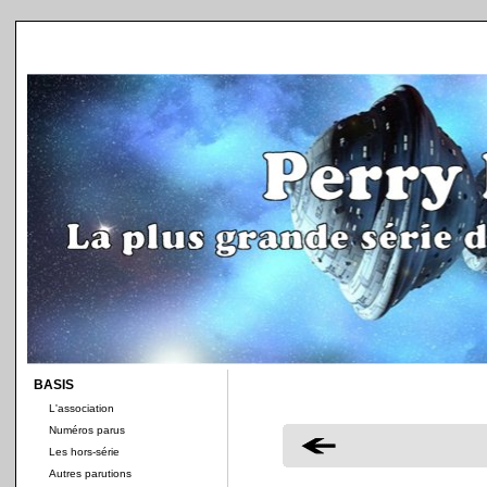
BASIS
L'association
Numéros parus
Les hors-série
Autres parutions