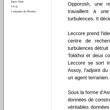
Egon Clark
Opporosh, une re
F.A.Q.
travaillent à un
L'odyssée de Rhodan
turbulences. Il déc
Leccore prend l’id
centre de recher
turbulences détruit
Tokkhoi et deux co
Leccore se sort i
Assoy, l’adjoint du
un agent terranien.
Sous la forme d’Ass
données de constru
véritables données