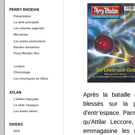
PERRY RHODAN
Présentation
La série principale
Les volumes argentés
Mini-séries
Les autres productions
Bandes dessinées
Perry Rhodan Neo
Lexique
Chronologie
Les chroniques de Délos
ATLAN
Après la bataille
L'édition française
blessés sur la 
La série classique
Les autres séries
d’entr’espace. Par
qu’Attilar Leccore
DIVERS
emmagasine les 
DAS