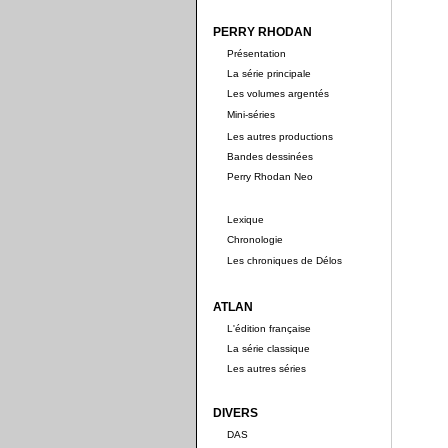
PERRY RHODAN
Présentation
La série principale
Les volumes argentés
Mini-séries
Les autres productions
Bandes dessinées
Perry Rhodan Neo
Lexique
Chronologie
Les chroniques de Délos
ATLAN
L'édition française
La série classique
Les autres séries
DIVERS
DAS