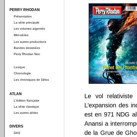
PERRY RHODAN
Présentation
La série principale
Les volumes argentés
Mini-séries
Les autres productions
Bandes dessinées
Perry Rhodan Neo
Lexique
Chronologie
Les chroniques de Délos
ATLAN
Le vol relativist
L'édition française
L’expansion des in
La série classique
Les autres séries
est en 971 NDG al
Anansi a interrompu
DIVERS
de la Grue de Gho
DAS