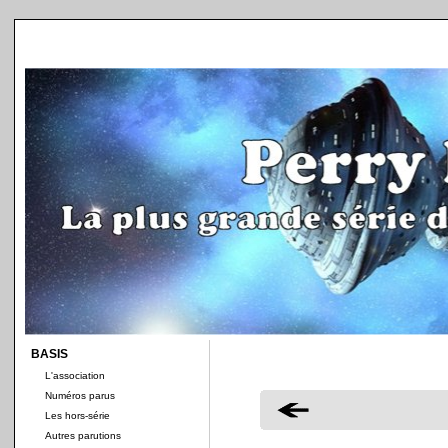
BASIS
L'association
Numéros parus
Les hors-série
Autres parutions