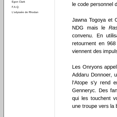
Egon Clark
le code personnel 
F.A.Q.
L'odyssée de Rhodan
Jawna Togoya et 
NDG mais le
Ra
convenu. En utili
retournent en 9
viennent des impul
Les Onryons appell
Addaru Donnoer, un
l’Atope s’y rend 
Genneryc. Des fan
qui les touchent v
une troupe vers la