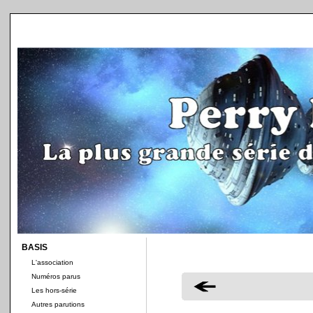
BASIS
L'association
Numéros parus
Les hors-série
Autres parutions