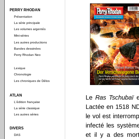
PERRY RHODAN
Présentation
La série principale
Les volumes argentés
Mini-séries
Les autres productions
Bandes dessinées
Perry Rhodan Neo
Lexique
Chronologie
Les chroniques de Délos
ATLAN
Le
Ras Tschubaï
e
L'édition française
Lactée en 1518 ND
La série classique
Les autres séries
le vol est interrom
infecté les systèm
DIVERS
et il y a des mor
DAS