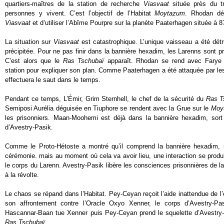
quartiers-maîtres de la station de recherche
Viasvaat
située près du tr
personnes y vivent. C’est l’objectif de l’Habitat
Moytazum
. Rhodan dé
Viasvaat
et d’utiliser l’Abîme Pourpre sur la planète Paaterhagen située à 8
La situation sur
Viasvaat
est catastrophique. L’unique vaisseau a été détrui
précipitée. Pour ne pas finir dans la bannière hexadim, les Larenns sont prê
C’est alors que le
Ras Tschubaï
apparaît. Rhodan se rend avec Farye 
station pour expliquer son plan. Comme Paaterhagen a été attaquée par les 
effectuera le saut dans le temps.
Pendant ce temps, L’Émir, Grim Sternhell, le chef de la sécurité du
Ras T
Semiposi Aurélia déguisée en Tiuphore se rendent avec la Grue sur le
Moy
les prisonniers. Maan-Moohemi est déjà dans la bannière hexadim, sort 
d’Avestry-Pasik.
Comme le Proto-Hétoste a montré qu’il comprend la bannière hexadim, il
cérémonie. mais au moment où cela va avoir lieu, une interaction se produ
le corps du Larenn. Avestry-Pasik libère les consciences prisonnières de 
à la révolte.
Le chaos se répand dans l’Habitat. Pey-Ceyan reçoit l’aide inattendue de 
son affrontement contre l’Oracle Oxyo Xenner, le corps d’Avestry-Pas
Hascannar-Baan tue Xenner puis Pey-Ceyan prend le squelette d’Avestry-P
Ras Tschubaï
.