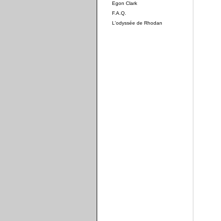
Egon Clark
F.A.Q.
L'odyssée de Rhodan