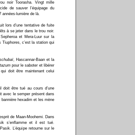
ou noir Toorasha. Vingt mille
cide de sauver l’équipage du
7 années-lumière de là.
t lors d’une tentative de fuite
ts à se jeter dans le trou noir.
Sepheroa et Mera-Luur sur la
Tiuphores, c’est la station qui
schubaï
, Hascannar-Baan et la
tazum
pour le saboter et libérer
qui doit être maintenant celui
 doit être tué au cours d’une
it avec le semper présent dans
la bannière hexadim et les mène
l’esprit de Maan-Moohemi. Dans
ik s’enflamme et il est tué.
asik. L’équipe retourne sur le