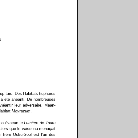
5
rop tard. Des Habitats tiuphores
, a été anéanti. De nombreuses
néantir leur adversaire. Maan-
Habitat
Moytazum
.
roa évacue le
Lumière de Taaro
 alors que le vaisseau menaçait
n frère Osku-Sool est l’un des