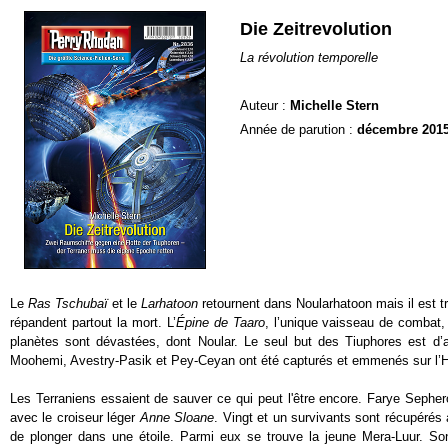
Die Zeitrevolution
La révolution temporelle
Auteur :
Michelle Stern
Année de parution :
décembre 201
Le
Ras Tschubaï
et le
Larhatoon
retournent dans Noularhatoon mais il est t
répandent partout la mort. L’
Épine de Taaro
, l’unique vaisseau de combat
planètes sont dévastées, dont Noular. Le seul but des Tiuphores est d’a
Moohemi, Avestry-Pasik et Pey-Ceyan ont été capturés et emmenés sur l’
Les Terraniens essaient de sauver ce qui peut l'être encore. Farye Sephe
avec le croiseur léger
Anne Sloane
. Vingt et un survivants sont récupérés
de plonger dans une étoile. Parmi eux se trouve la jeune Mera-Luur. So