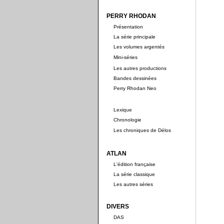
PERRY RHODAN
Présentation
La série principale
Les volumes argentés
Mini-séries
Les autres productions
Bandes dessinées
Perry Rhodan Neo
Lexique
Chronologie
Les chroniques de Délos
ATLAN
L'édition française
La série classique
Les autres séries
DIVERS
DAS